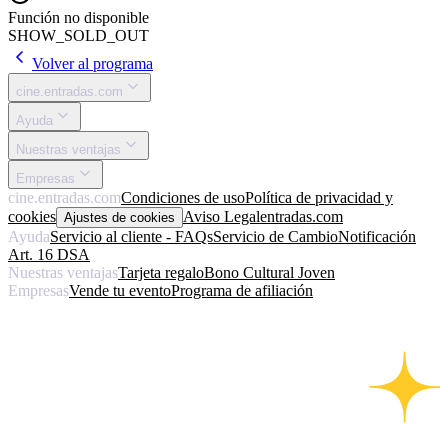
Función no disponible
SHOW_SOLD_OUT
Volver al programa
cine.entradas.com
Ayuda
Nuestras ventajas
Empresas
cine.entradas.com
Condiciones de uso
Política de privacidad y
cookies
Aviso Legal
entradas.com
Ajustes de cookies
Ayuda
Servicio al cliente - FAQs
Servicio de Cambio
Notificación
Art. 16 DSA
Nuestras ventajas
Tarjeta regalo
Bono Cultural Joven
Empresas
Vende tu evento
Programa de afiliación