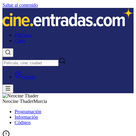
Saltar al contenido
Películas
Cines
Cuenta
Neocine Thader
Murcia
Programación
Información
Códigos