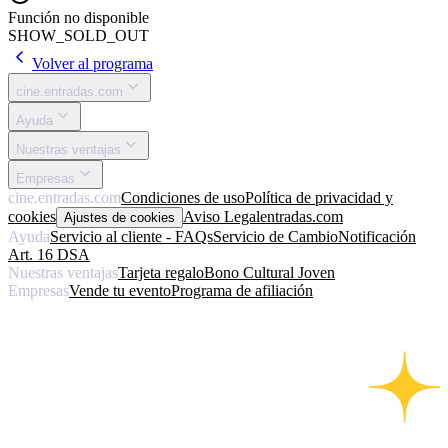
Función no disponible
SHOW_SOLD_OUT
Volver al programa
cine.entradas.com
Ayuda
Nuestras ventajas
Empresas
cine.entradas.com
Condiciones de uso
Política de privacidad y
cookies
Aviso Legal
entradas.com
Ajustes de cookies
Ayuda
Servicio al cliente - FAQs
Servicio de Cambio
Notificación
Art. 16 DSA
Nuestras ventajas
Tarjeta regalo
Bono Cultural Joven
Empresas
Vende tu evento
Programa de afiliación