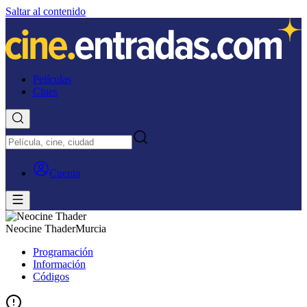
Saltar al contenido
Películas
Cines
Cuenta
Neocine Thader
Murcia
Programación
Información
Códigos