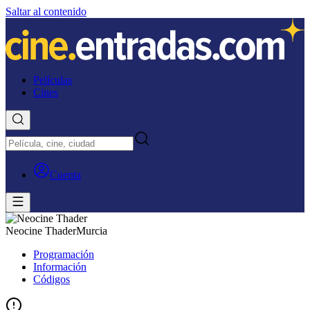
Saltar al contenido
Películas
Cines
Cuenta
Neocine Thader
Murcia
Programación
Información
Códigos