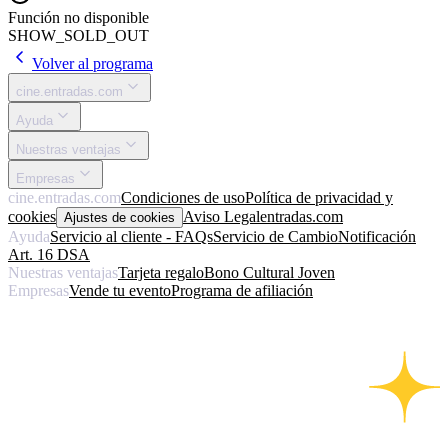
Función no disponible
SHOW_SOLD_OUT
Volver al programa
cine.entradas.com
Ayuda
Nuestras ventajas
Empresas
cine.entradas.com
Condiciones de uso
Política de privacidad y
cookies
Aviso Legal
entradas.com
Ajustes de cookies
Ayuda
Servicio al cliente - FAQs
Servicio de Cambio
Notificación
Art. 16 DSA
Nuestras ventajas
Tarjeta regalo
Bono Cultural Joven
Empresas
Vende tu evento
Programa de afiliación