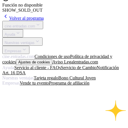
Función no disponible
SHOW_SOLD_OUT
Volver al programa
cine.entradas.com
Ayuda
Nuestras ventajas
Empresas
cine.entradas.com
Condiciones de uso
Política de privacidad y
cookies
Aviso Legal
entradas.com
Ajustes de cookies
Ayuda
Servicio al cliente - FAQs
Servicio de Cambio
Notificación
Art. 16 DSA
Nuestras ventajas
Tarjeta regalo
Bono Cultural Joven
Empresas
Vende tu evento
Programa de afiliación