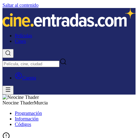
Saltar al contenido
Películas
Cines
Cuenta
Neocine Thader
Murcia
Programación
Información
Códigos