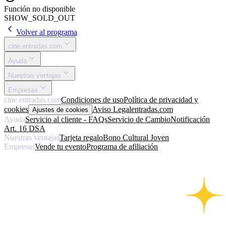
Función no disponible
SHOW_SOLD_OUT
Volver al programa
cine.entradas.com
Ayuda
Nuestras ventajas
Empresas
cine.entradas.com
Condiciones de uso
Política de privacidad y
cookies
Aviso Legal
entradas.com
Ajustes de cookies
Ayuda
Servicio al cliente - FAQs
Servicio de Cambio
Notificación
Art. 16 DSA
Nuestras ventajas
Tarjeta regalo
Bono Cultural Joven
Empresas
Vende tu evento
Programa de afiliación