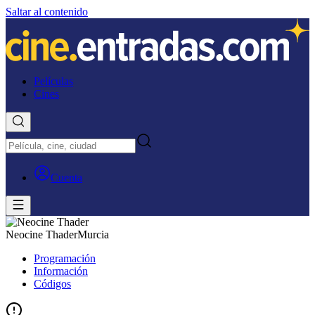
Saltar al contenido
Películas
Cines
Cuenta
Neocine Thader
Murcia
Programación
Información
Códigos