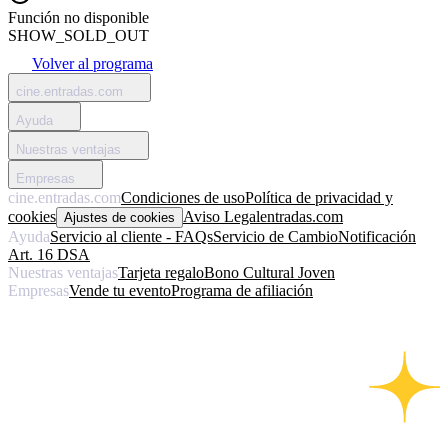
Función no disponible
SHOW_SOLD_OUT
Volver al programa
cine.entradas.com
Ayuda
Nuestras ventajas
Empresas
cine.entradas.com
Condiciones de uso
Política de privacidad y
cookies
Aviso Legal
entradas.com
Ajustes de cookies
Ayuda
Servicio al cliente - FAQs
Servicio de Cambio
Notificación
Art. 16 DSA
Nuestras ventajas
Tarjeta regalo
Bono Cultural Joven
Empresas
Vende tu evento
Programa de afiliación