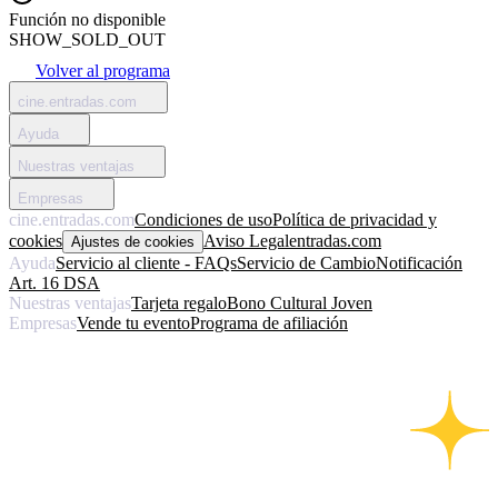
Función no disponible
SHOW_SOLD_OUT
Volver al programa
cine.entradas.com
Ayuda
Nuestras ventajas
Empresas
cine.entradas.com
Condiciones de uso
Política de privacidad y
cookies
Aviso Legal
entradas.com
Ajustes de cookies
Ayuda
Servicio al cliente - FAQs
Servicio de Cambio
Notificación
Art. 16 DSA
Nuestras ventajas
Tarjeta regalo
Bono Cultural Joven
Empresas
Vende tu evento
Programa de afiliación