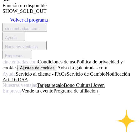
Función no disponible
SHOW_SOLD_OUT
Volver al programa
cine.entradas.com
Ayuda
Nuestras ventajas
Empresas
cine.entradas.com
Condiciones de uso
Política de privacidad y
cookies
Aviso Legal
entradas.com
Ajustes de cookies
Ayuda
Servicio al cliente - FAQs
Servicio de Cambio
Notificación
Art. 16 DSA
Nuestras ventajas
Tarjeta regalo
Bono Cultural Joven
Empresas
Vende tu evento
Programa de afiliación