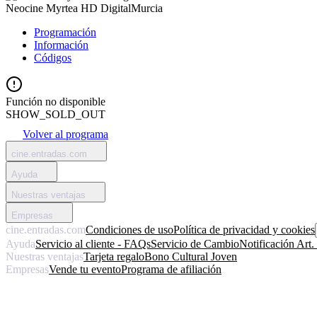
Neocine Myrtea HD Digital
Murcia
Programación
Información
Códigos
Función no disponible
SHOW_SOLD_OUT
Volver al programa
cine.entradas.com
Ayuda
Nuestras ventajas
Empresas
cine.entradas.com
Condiciones de uso
Política de privacidad y cookies
Ayuda
Servicio al cliente - FAQs
Servicio de Cambio
Notificación Art
Nuestras ventajas
Tarjeta regalo
Bono Cultural Joven
Empresas
Vende tu evento
Programa de afiliación