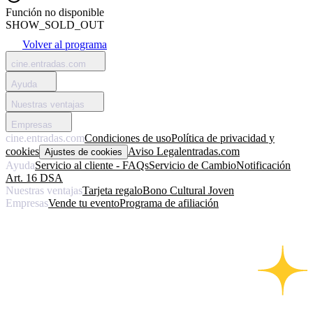
Función no disponible
SHOW_SOLD_OUT
Volver al programa
cine.entradas.com
Ayuda
Nuestras ventajas
Empresas
cine.entradas.com
Condiciones de uso
Política de privacidad y
cookies
Aviso Legal
entradas.com
Ajustes de cookies
Ayuda
Servicio al cliente - FAQs
Servicio de Cambio
Notificación
Art. 16 DSA
Nuestras ventajas
Tarjeta regalo
Bono Cultural Joven
Empresas
Vende tu evento
Programa de afiliación