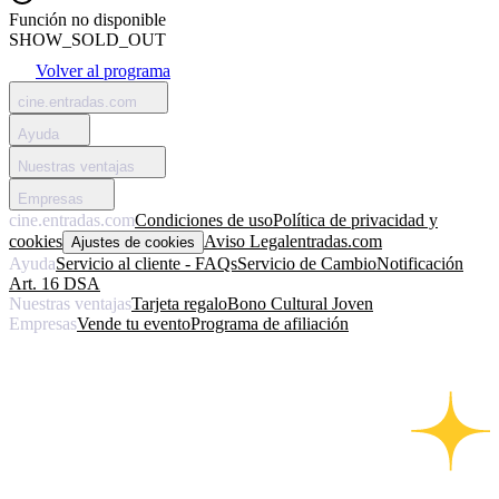
Función no disponible
SHOW_SOLD_OUT
Volver al programa
cine.entradas.com
Ayuda
Nuestras ventajas
Empresas
cine.entradas.com
Condiciones de uso
Política de privacidad y
cookies
Aviso Legal
entradas.com
Ajustes de cookies
Ayuda
Servicio al cliente - FAQs
Servicio de Cambio
Notificación
Art. 16 DSA
Nuestras ventajas
Tarjeta regalo
Bono Cultural Joven
Empresas
Vende tu evento
Programa de afiliación