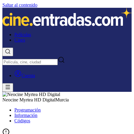
Saltar al contenido
Películas
Cines
Cuenta
Neocine Myrtea HD Digital
Murcia
Programación
Información
Códigos