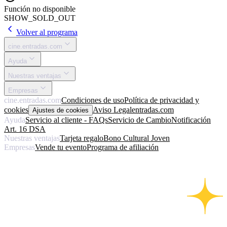
Función no disponible
SHOW_SOLD_OUT
Volver al programa
cine.entradas.com
Ayuda
Nuestras ventajas
Empresas
cine.entradas.com
Condiciones de uso
Política de privacidad y
cookies
Aviso Legal
entradas.com
Ajustes de cookies
Ayuda
Servicio al cliente - FAQs
Servicio de Cambio
Notificación
Art. 16 DSA
Nuestras ventajas
Tarjeta regalo
Bono Cultural Joven
Empresas
Vende tu evento
Programa de afiliación