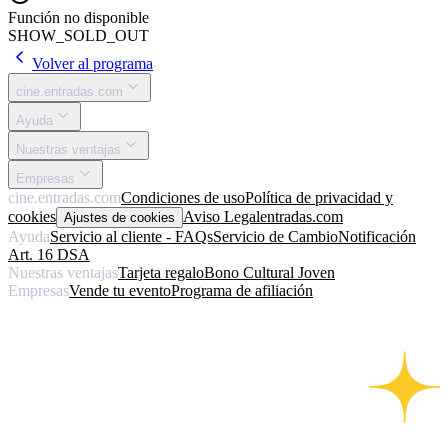
Función no disponible
SHOW_SOLD_OUT
Volver al programa
cine.entradas.com
Ayuda
Nuestras ventajas
Empresas
cine.entradas.com
Condiciones de uso
Política de privacidad y
cookies
Aviso Legal
entradas.com
Ajustes de cookies
Ayuda
Servicio al cliente - FAQs
Servicio de Cambio
Notificación
Art. 16 DSA
Nuestras ventajas
Tarjeta regalo
Bono Cultural Joven
Empresas
Vende tu evento
Programa de afiliación