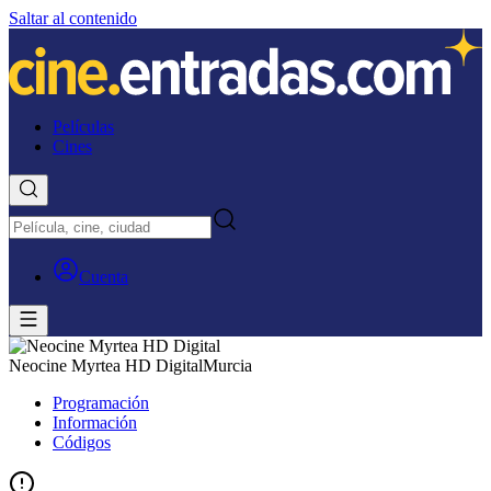
Saltar al contenido
Películas
Cines
Cuenta
Neocine Myrtea HD Digital
Murcia
Programación
Información
Códigos