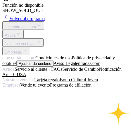
Función no disponible
SHOW_SOLD_OUT
Volver al programa
cine.entradas.com
Ayuda
Nuestras ventajas
Empresas
cine.entradas.com
Condiciones de uso
Política de privacidad y
cookies
Aviso Legal
entradas.com
Ajustes de cookies
Ayuda
Servicio al cliente - FAQs
Servicio de Cambio
Notificación
Art. 16 DSA
Nuestras ventajas
Tarjeta regalo
Bono Cultural Joven
Empresas
Vende tu evento
Programa de afiliación