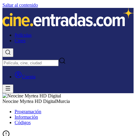
Saltar al contenido
Películas
Cines
Cuenta
Neocine Myrtea HD Digital
Murcia
Programación
Información
Códigos