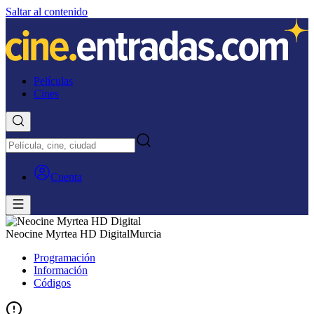
Saltar al contenido
Películas
Cines
Cuenta
Neocine Myrtea HD Digital
Murcia
Programación
Información
Códigos