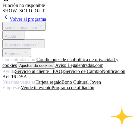
Función no disponible
SHOW_SOLD_OUT
Volver al programa
cine.entradas.com
Ayuda
Nuestras ventajas
Empresas
cine.entradas.com
Condiciones de uso
Política de privacidad y
cookies
Aviso Legal
entradas.com
Ajustes de cookies
Ayuda
Servicio al cliente - FAQs
Servicio de Cambio
Notificación
Art. 16 DSA
Nuestras ventajas
Tarjeta regalo
Bono Cultural Joven
Empresas
Vende tu evento
Programa de afiliación