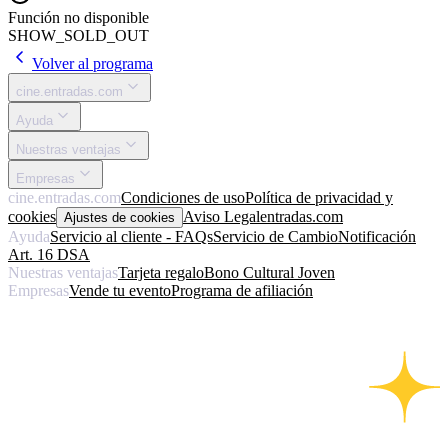
Función no disponible
SHOW_SOLD_OUT
Volver al programa
cine.entradas.com
Ayuda
Nuestras ventajas
Empresas
cine.entradas.com
Condiciones de uso
Política de privacidad y
cookies
Aviso Legal
entradas.com
Ajustes de cookies
Ayuda
Servicio al cliente - FAQs
Servicio de Cambio
Notificación
Art. 16 DSA
Nuestras ventajas
Tarjeta regalo
Bono Cultural Joven
Empresas
Vende tu evento
Programa de afiliación