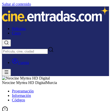
Saltar al contenido
Películas
Cines
Cuenta
Neocine Myrtea HD Digital
Murcia
Programación
Información
Códigos