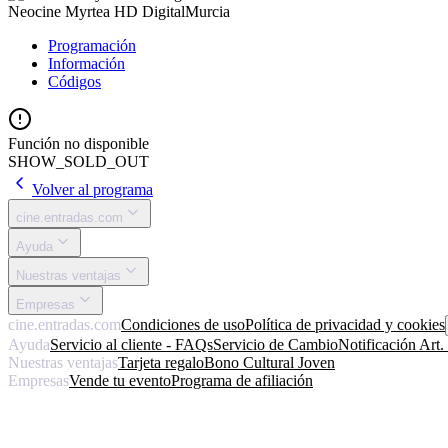
Neocine Myrtea HD Digital
Murcia
Programación
Información
Códigos
Función no disponible
SHOW_SOLD_OUT
Volver al programa
cine.entradas.com
Ayuda
Nuestras ventajas
Empresas
cine.entradas.com
Condiciones de uso
Política de privacidad y cookies
Ayuda
Servicio al cliente - FAQs
Servicio de Cambio
Notificación Art
Nuestras ventajas
Tarjeta regalo
Bono Cultural Joven
Empresas
Vende tu evento
Programa de afiliación