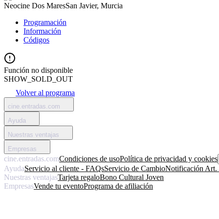
Neocine Dos Mares
San Javier, Murcia
Programación
Información
Códigos
Función no disponible
SHOW_SOLD_OUT
Volver al programa
cine.entradas.com
Ayuda
Nuestras ventajas
Empresas
cine.entradas.com
Condiciones de uso
Política de privacidad y cookies
Ayuda
Servicio al cliente - FAQs
Servicio de Cambio
Notificación Art
Nuestras ventajas
Tarjeta regalo
Bono Cultural Joven
Empresas
Vende tu evento
Programa de afiliación