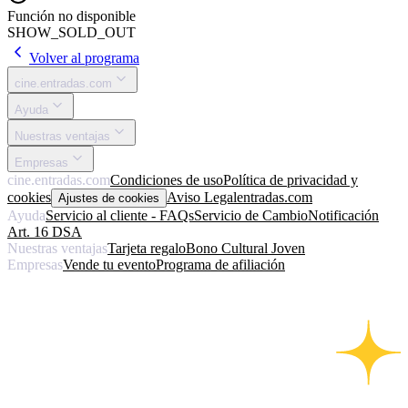
Función no disponible
SHOW_SOLD_OUT
Volver al programa
cine.entradas.com
Ayuda
Nuestras ventajas
Empresas
cine.entradas.com
Condiciones de uso
Política de privacidad y
cookies
Aviso Legal
entradas.com
Ajustes de cookies
Ayuda
Servicio al cliente - FAQs
Servicio de Cambio
Notificación
Art. 16 DSA
Nuestras ventajas
Tarjeta regalo
Bono Cultural Joven
Empresas
Vende tu evento
Programa de afiliación