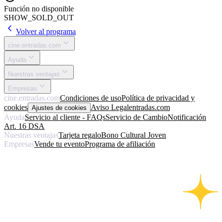
Función no disponible
SHOW_SOLD_OUT
Volver al programa
cine.entradas.com
Ayuda
Nuestras ventajas
Empresas
cine.entradas.com
Condiciones de uso
Política de privacidad y
cookies
Aviso Legal
entradas.com
Ajustes de cookies
Ayuda
Servicio al cliente - FAQs
Servicio de Cambio
Notificación
Art. 16 DSA
Nuestras ventajas
Tarjeta regalo
Bono Cultural Joven
Empresas
Vende tu evento
Programa de afiliación