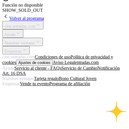
Función no disponible
SHOW_SOLD_OUT
Volver al programa
cine.entradas.com
Ayuda
Nuestras ventajas
Empresas
cine.entradas.com
Condiciones de uso
Política de privacidad y
cookies
Aviso Legal
entradas.com
Ajustes de cookies
Ayuda
Servicio al cliente - FAQs
Servicio de Cambio
Notificación
Art. 16 DSA
Nuestras ventajas
Tarjeta regalo
Bono Cultural Joven
Empresas
Vende tu evento
Programa de afiliación