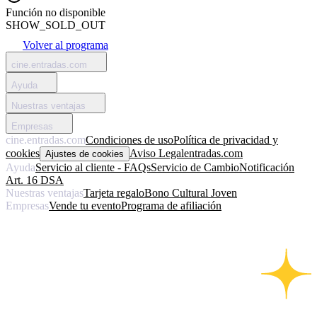
Función no disponible
SHOW_SOLD_OUT
Volver al programa
cine.entradas.com
Ayuda
Nuestras ventajas
Empresas
cine.entradas.com
Condiciones de uso
Política de privacidad y
cookies
Aviso Legal
entradas.com
Ajustes de cookies
Ayuda
Servicio al cliente - FAQs
Servicio de Cambio
Notificación
Art. 16 DSA
Nuestras ventajas
Tarjeta regalo
Bono Cultural Joven
Empresas
Vende tu evento
Programa de afiliación