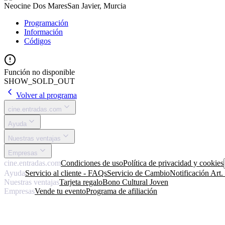
Neocine Dos Mares
San Javier, Murcia
Programación
Información
Códigos
Función no disponible
SHOW_SOLD_OUT
Volver al programa
cine.entradas.com
Ayuda
Nuestras ventajas
Empresas
cine.entradas.com
Condiciones de uso
Política de privacidad y cookies
Ayuda
Servicio al cliente - FAQs
Servicio de Cambio
Notificación Art
Nuestras ventajas
Tarjeta regalo
Bono Cultural Joven
Empresas
Vende tu evento
Programa de afiliación