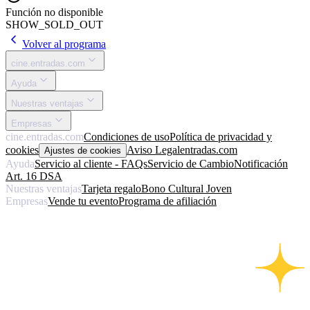
Función no disponible
SHOW_SOLD_OUT
Volver al programa
cine.entradas.com
Ayuda
Nuestras ventajas
Empresas
cine.entradas.com
Condiciones de uso
Política de privacidad y
cookies
Aviso Legal
entradas.com
Ajustes de cookies
Ayuda
Servicio al cliente - FAQs
Servicio de Cambio
Notificación
Art. 16 DSA
Nuestras ventajas
Tarjeta regalo
Bono Cultural Joven
Empresas
Vende tu evento
Programa de afiliación