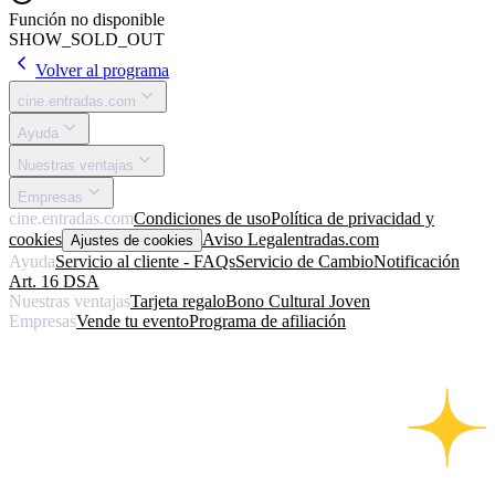
Función no disponible
SHOW_SOLD_OUT
Volver al programa
cine.entradas.com
Ayuda
Nuestras ventajas
Empresas
cine.entradas.com
Condiciones de uso
Política de privacidad y
cookies
Aviso Legal
entradas.com
Ajustes de cookies
Ayuda
Servicio al cliente - FAQs
Servicio de Cambio
Notificación
Art. 16 DSA
Nuestras ventajas
Tarjeta regalo
Bono Cultural Joven
Empresas
Vende tu evento
Programa de afiliación