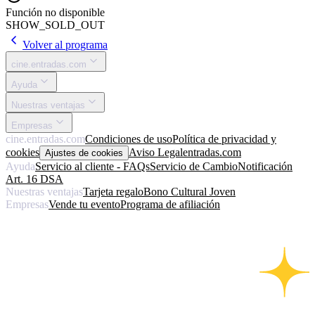
Función no disponible
SHOW_SOLD_OUT
Volver al programa
cine.entradas.com
Ayuda
Nuestras ventajas
Empresas
cine.entradas.com
Condiciones de uso
Política de privacidad y
cookies
Aviso Legal
entradas.com
Ajustes de cookies
Ayuda
Servicio al cliente - FAQs
Servicio de Cambio
Notificación
Art. 16 DSA
Nuestras ventajas
Tarjeta regalo
Bono Cultural Joven
Empresas
Vende tu evento
Programa de afiliación