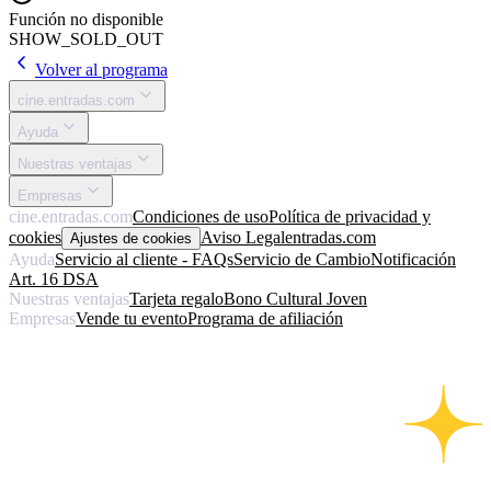
Función no disponible
SHOW_SOLD_OUT
Volver al programa
cine.entradas.com
Ayuda
Nuestras ventajas
Empresas
cine.entradas.com
Condiciones de uso
Política de privacidad y
cookies
Aviso Legal
entradas.com
Ajustes de cookies
Ayuda
Servicio al cliente - FAQs
Servicio de Cambio
Notificación
Art. 16 DSA
Nuestras ventajas
Tarjeta regalo
Bono Cultural Joven
Empresas
Vende tu evento
Programa de afiliación