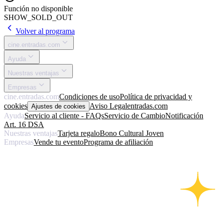
Función no disponible
SHOW_SOLD_OUT
Volver al programa
cine.entradas.com
Ayuda
Nuestras ventajas
Empresas
cine.entradas.com
Condiciones de uso
Política de privacidad y
cookies
Aviso Legal
entradas.com
Ajustes de cookies
Ayuda
Servicio al cliente - FAQs
Servicio de Cambio
Notificación
Art. 16 DSA
Nuestras ventajas
Tarjeta regalo
Bono Cultural Joven
Empresas
Vende tu evento
Programa de afiliación