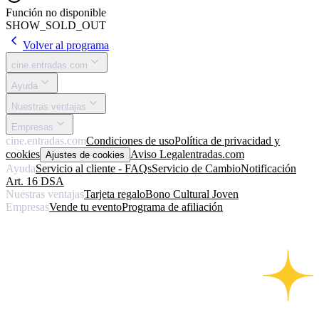
Función no disponible
SHOW_SOLD_OUT
Volver al programa
cine.entradas.com
Ayuda
Nuestras ventajas
Empresas
cine.entradas.com
Condiciones de uso
Política de privacidad y
cookies
Aviso Legal
entradas.com
Ajustes de cookies
Ayuda
Servicio al cliente - FAQs
Servicio de Cambio
Notificación
Art. 16 DSA
Nuestras ventajas
Tarjeta regalo
Bono Cultural Joven
Empresas
Vende tu evento
Programa de afiliación