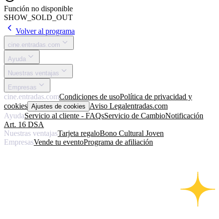
Función no disponible
SHOW_SOLD_OUT
Volver al programa
cine.entradas.com
Ayuda
Nuestras ventajas
Empresas
cine.entradas.com
Condiciones de uso
Política de privacidad y
cookies
Aviso Legal
entradas.com
Ajustes de cookies
Ayuda
Servicio al cliente - FAQs
Servicio de Cambio
Notificación
Art. 16 DSA
Nuestras ventajas
Tarjeta regalo
Bono Cultural Joven
Empresas
Vende tu evento
Programa de afiliación