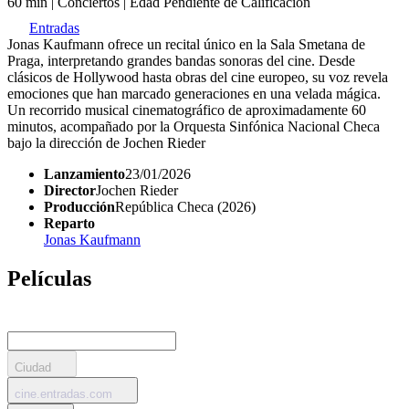
60 min
|
Conciertos
|
Edad Pendiente de Calificación
Entradas
Jonas Kaufmann ofrece un recital único en la Sala Smetana de
Praga, interpretando grandes bandas sonoras del cine. Desde
clásicos de Hollywood hasta obras del cine europeo, su voz revela
emociones que han marcado generaciones en una velada mágica.
Un recorrido musical cinematográfico de aproximadamente 60
minutos, acompañado por la Orquesta Sinfónica Nacional Checa
bajo la dirección de Jochen Rieder
Lanzamiento
23/01/2026
Director
Jochen Rieder
Producción
República Checa (2026)
Reparto
Jonas Kaufmann
Películas
Ciudad
cine.entradas.com