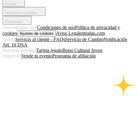
Ayuda
Nuestras ventajas
Empresas
cine.entradas.com
Condiciones de uso
Política de privacidad y
cookies
Aviso Legal
entradas.com
Ajustes de cookies
Ayuda
Servicio al cliente - FAQs
Servicio de Cambio
Notificación
Art. 16 DSA
Nuestras ventajas
Tarjeta regalo
Bono Cultural Joven
Empresas
Vende tu evento
Programa de afiliación