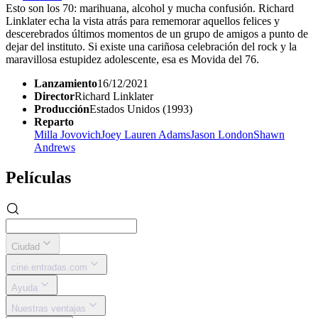
Esto son los 70: marihuana, alcohol y mucha confusión. Richard
Linklater echa la vista atrás para rememorar aquellos felices y
descerebrados últimos momentos de un grupo de amigos a punto de
dejar del instituto. Si existe una cariñosa celebración del rock y la
maravillosa estupidez adolescente, esa es Movida del 76.
Lanzamiento
16/12/2021
Director
Richard Linklater
Producción
Estados Unidos (1993)
Reparto
Milla Jovovich
Joey Lauren Adams
Jason London
Shawn
Andrews
Películas
Ciudad
cine.entradas.com
Ayuda
Nuestras ventajas