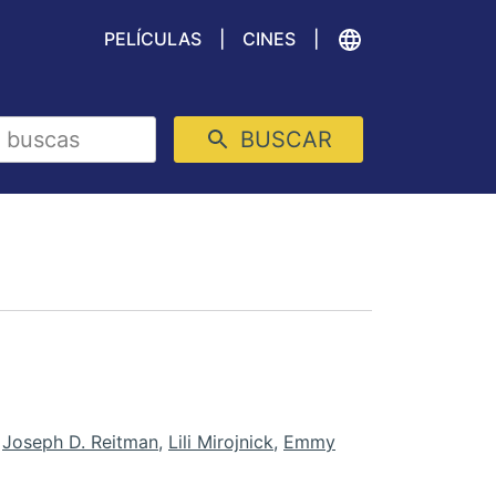
PELÍCULAS
CINES
BUSCAR
,
Joseph D. Reitman
,
Lili Mirojnick
,
Emmy