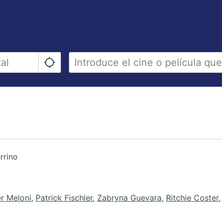
rrino
o
r Meloni
,
Patrick Fischler
,
Zabryna Guevara
,
Ritchie Coster